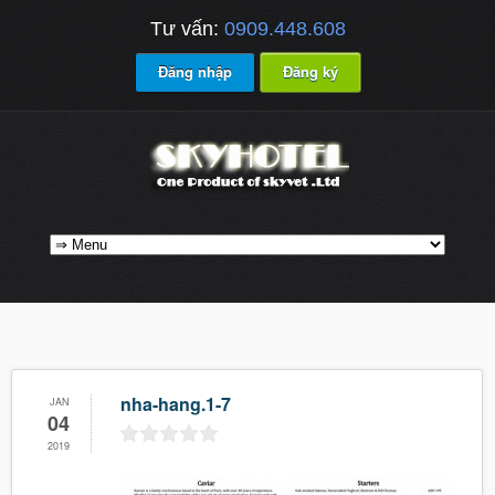
Tư vấn:
0909.448.608
Đăng nhập
Đăng ký
nha-hang.1-7
JAN
04
2019