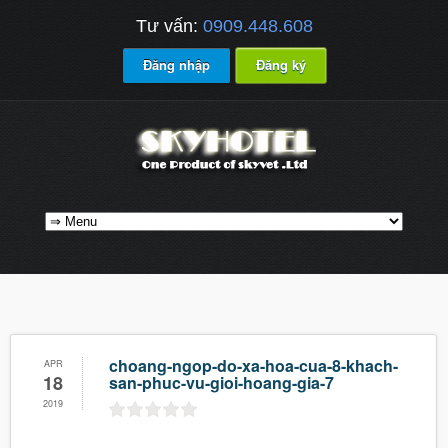
Tư vấn:
0909.448.608
Đăng nhập
Đăng ký
choang-ngop-do-xa-hoa-cua-8-khach-
APR
18
san-phuc-vu-gioi-hoang-gia-7
2019