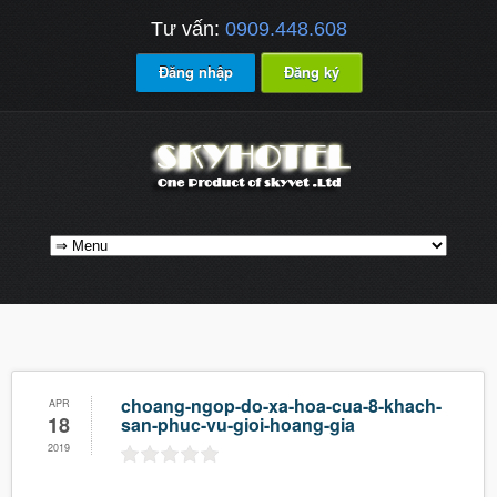
Tư vấn:
0909.448.608
Đăng nhập
Đăng ký
choang-ngop-do-xa-hoa-cua-8-khach-
APR
18
san-phuc-vu-gioi-hoang-gia
2019