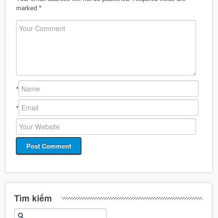
marked
*
*
*
Tìm kiếm