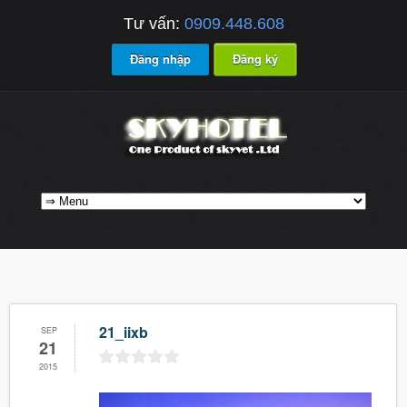
Tư vấn:
0909.448.608
Đăng nhập
Đăng ký
21_iixb
SEP
21
2015