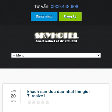
Tư vấn:
0909.448.608
Đăng nhập
Đăng ký
khach-san-doc-dao-nhat-the-gioi-
JAN
20
7_resize1
2015