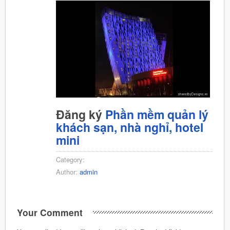
Đăng ký
Phần mềm quản lý
khách sạn, nhà nghỉ, hotel
mini
Category:
Author:
admin
Your Comment