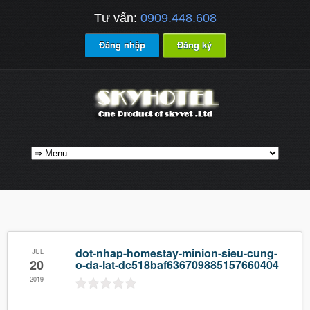
Tư vấn:
0909.448.608
Đăng nhập
Đăng ký
dot-nhap-homestay-minion-sieu-cung-
JUL
20
o-da-lat-dc518baf636709885157660404
2019