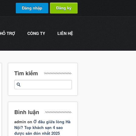
Đăng nhập
Đăng ký
HỖ TRỢ
CÔNG TY
LIÊN HỆ
Tìm kiếm
Bình luận
admin
on
Ở đâu giữa lòng Hà
Nội? Top khách sạn 4 sao
được săn đón nhất 2025