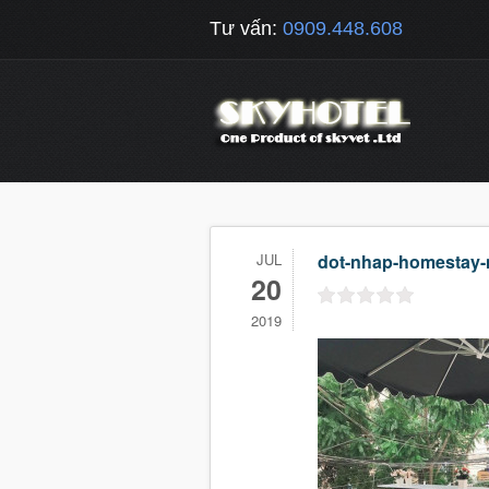
Tư vấn:
0909.448.608
JUL
dot-nhap-homestay-
20
2019