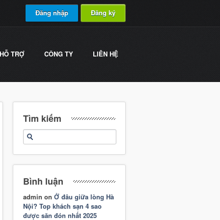
Đăng nhập
Đăng ký
HỖ TRỢ
CÔNG TY
LIÊN HỆ
Tìm kiếm
Bình luận
admin
on
Ở đâu giữa lòng Hà
Nội? Top khách sạn 4 sao
được săn đón nhất 2025