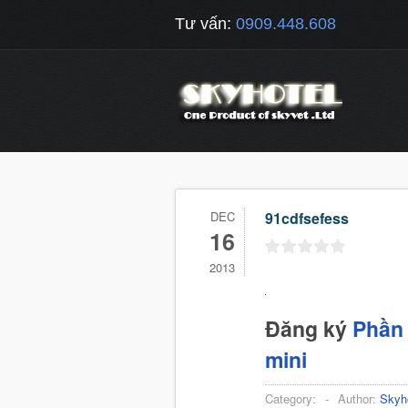
Tư vấn:
0909.448.608
DEC
91cdfsefess
16
2013
Đăng ký
Phần 
mini
Category:
-
Author:
Skyh