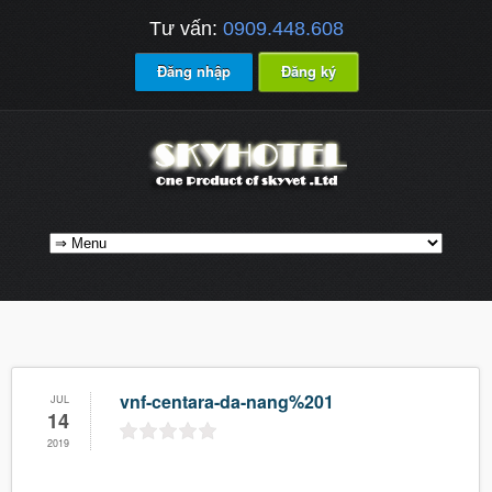
Tư vấn:
0909.448.608
Đăng nhập
Đăng ký
vnf-centara-da-nang%201
JUL
14
2019