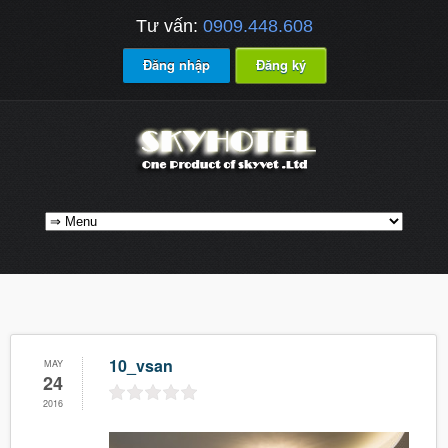
Tư vấn:
0909.448.608
Đăng nhập
Đăng ký
10_vsan
MAY
24
2016