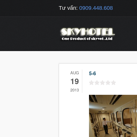
Tư vấn:
0909.448.608
AUG
5-6
19
2013