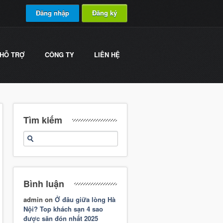
Đăng nhập
Đăng ký
HỖ TRỢ
CÔNG TY
LIÊN HỆ
Tìm kiếm
Bình luận
admin
on
Ở đâu giữa lòng Hà
Nội? Top khách sạn 4 sao
được săn đón nhất 2025