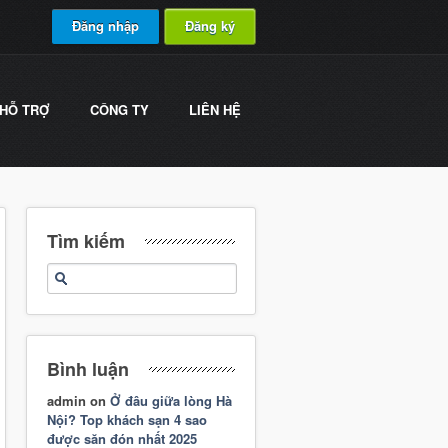
Đăng nhập
Đăng ký
HỖ TRỢ
CÔNG TY
LIÊN HỆ
Tìm kiếm
Bình luận
admin
on
Ở đâu giữa lòng Hà
Nội? Top khách sạn 4 sao
được săn đón nhất 2025