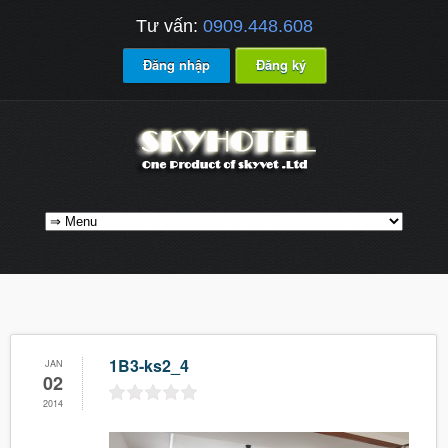
Tư vấn:
0909.448.608
Đăng nhập
Đăng ký
1B3-ks2_4
JAN
02
2014