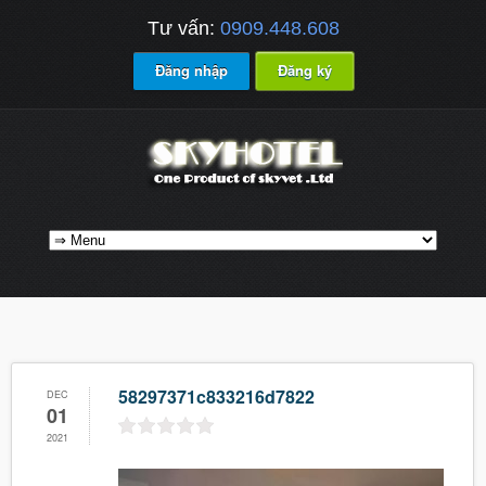
Tư vấn:
0909.448.608
Đăng nhập
Đăng ký
58297371c833216d7822
DEC
01
2021