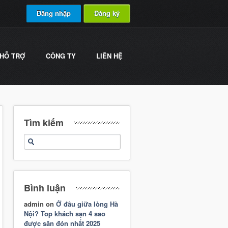
Đăng nhập
Đăng ký
HỖ TRỢ
CÔNG TY
LIÊN HỆ
Tìm kiếm
Bình luận
admin
on
Ở đâu giữa lòng Hà
Nội? Top khách sạn 4 sao
được săn đón nhất 2025