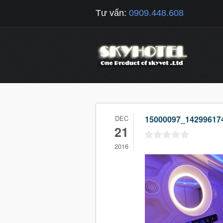
Tư vấn:
0909.448.608
DEC
15000097_14299617
21
2016