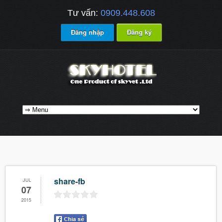
Tư vấn:
0909.448.608
Đăng nhập
Đăng ký
share-fb
JUL
07
2015