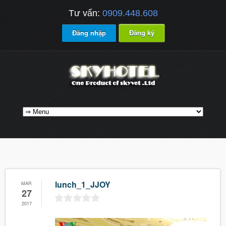
Tư vấn:
0909.448.608
Đăng nhập
Đăng ký
lunch_1_JJOY
MAR
27
2017