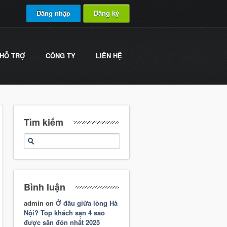
Đăng nhập
Đăng ký
HỖ TRỢ
CÔNG TY
LIÊN HỆ
Tìm kiếm
Bình luận
admin
on
Ở đâu giữa lòng Hà
Nội? Top khách sạn 4 sao
được săn đón nhất 2025