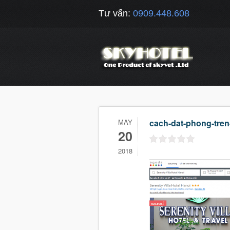
Tư vấn:
0909.448.608
MAY
cach-dat-phong-tre
20
2018