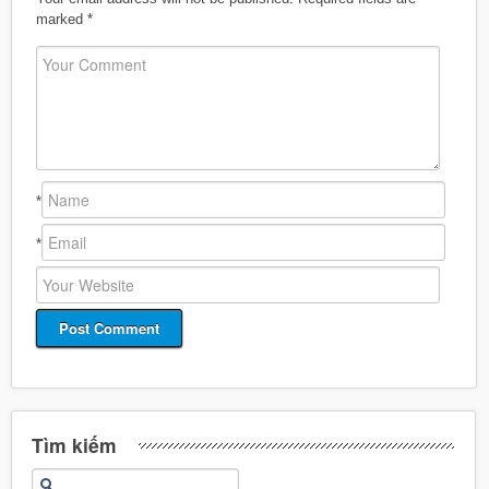
marked
*
*
*
Tìm kiếm