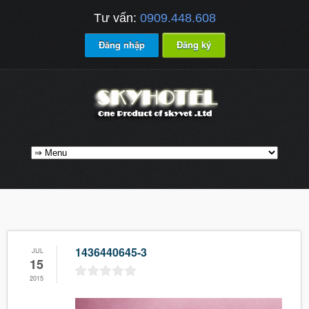
Tư vấn:
0909.448.608
Đăng nhập
Đăng ký
1436440645-3
JUL
15
2015