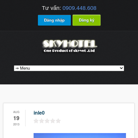
Tư vấn:
0909.448.608
Đăng nhập
Đăng ký
inle0
AUG
19
2013