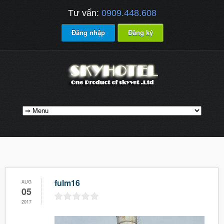
Tư vấn:
0909.448.608
Đăng nhập
Đăng ký
fulm16
AUG
05
2017