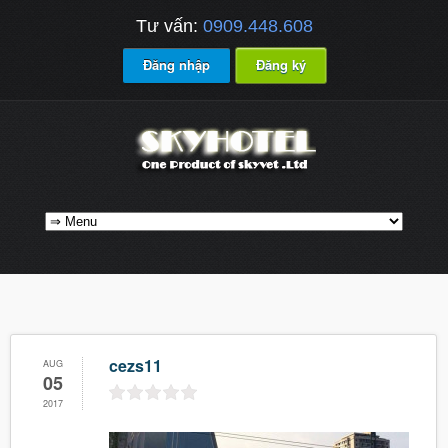
Tư vấn:
0909.448.608
Đăng nhập
Đăng ký
cezs11
AUG
05
2017