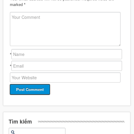
marked
*
*
*
Tìm kiếm