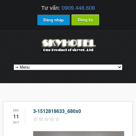
Tư vấn:
0909.448.608
Đăng nhập
Đăng ký
3-1512818633_680x0
DEC
11
2017