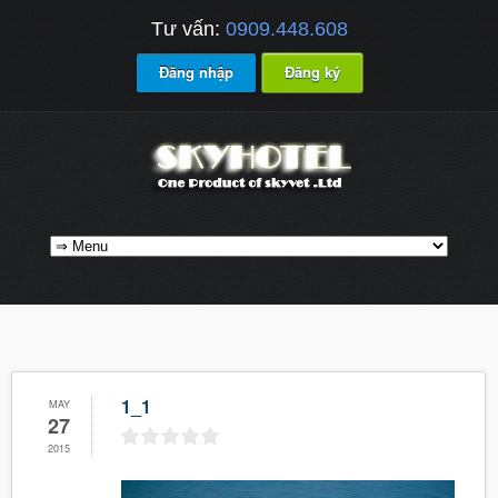
Tư vấn:
0909.448.608
Đăng nhập
Đăng ký
1_1
MAY
27
2015