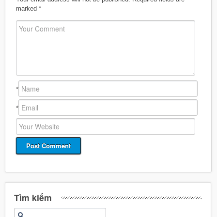
marked
*
*
*
Tìm kiếm