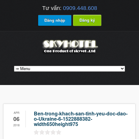
Tư vấn:
0909.448.608
Đăng nhập
Đăng ký
Ben-trong-khach-san-tinh-yeu-doc-dao-
APR
06
o-Ukraine-6-1522888382-
width650height975
2018