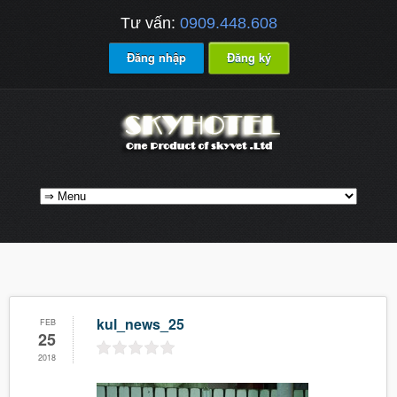
Tư vấn:
0909.448.608
Đăng nhập
Đăng ký
kul_news_25
FEB
25
2018