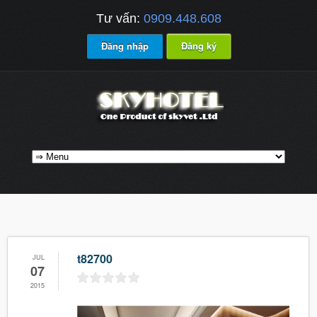
Tư vấn:
0909.448.608
Đăng nhập
Đăng ký
t82700
JUL
07
2015