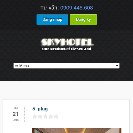
Tư vấn:
0909.448.608
Đăng nhập
Đăng ký
5_ptag
JUL
21
2016