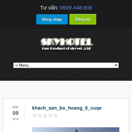
Tư vấn:
0909.448.608
Đăng nhập
Đăng ký
khach_san_bo_hoang_6_cuqe
MAR
09
2016