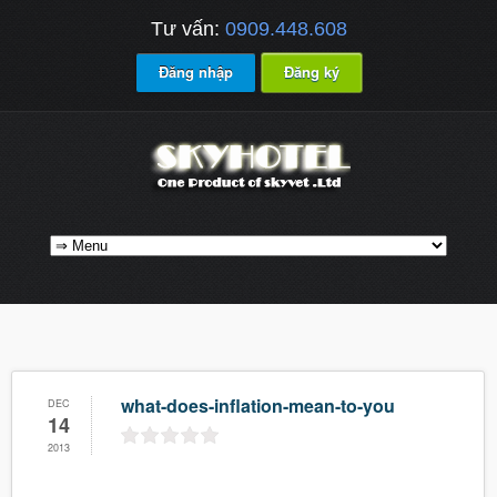
Tư vấn:
0909.448.608
Đăng nhập
Đăng ký
what-does-inflation-mean-to-you
DEC
14
2013