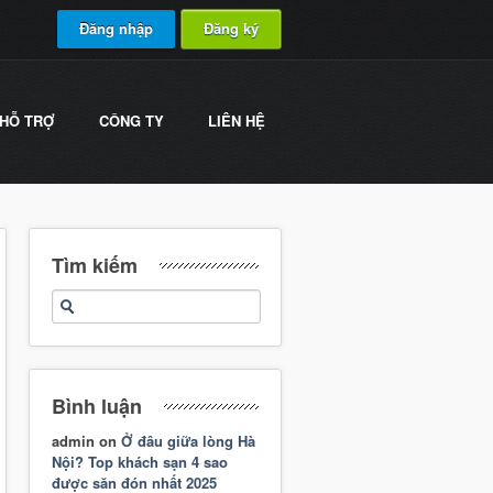
Đăng nhập
Đăng ký
HỖ TRỢ
CÔNG TY
LIÊN HỆ
Tìm kiếm
Bình luận
admin
on
Ở đâu giữa lòng Hà
Nội? Top khách sạn 4 sao
được săn đón nhất 2025