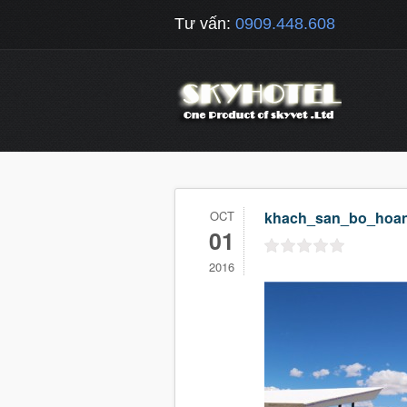
Tư vấn:
0909.448.608
OCT
khach_san_bo_hoa
01
2016