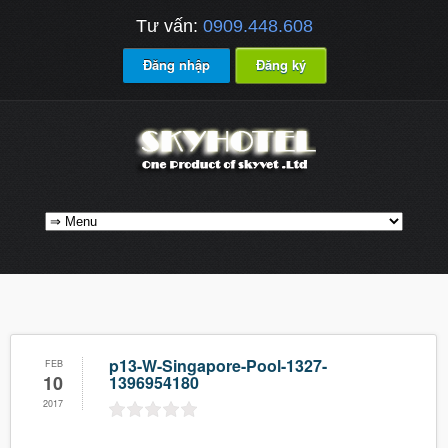
Tư vấn:
0909.448.608
Đăng nhập
Đăng ký
p13-W-Singapore-Pool-1327-
FEB
10
1396954180
2017