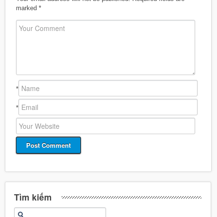
marked
*
*
*
Tìm kiếm