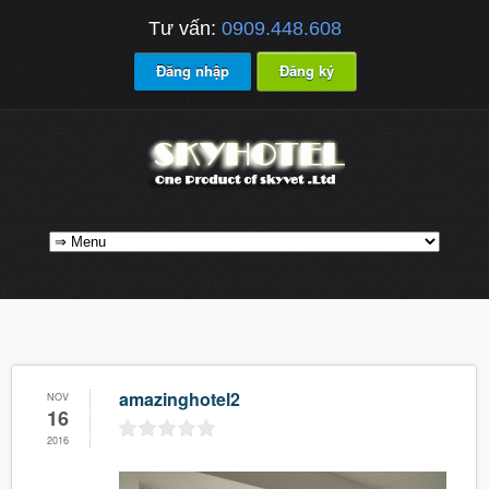
Tư vấn:
0909.448.608
Đăng nhập
Đăng ký
amazinghotel2
NOV
16
2016