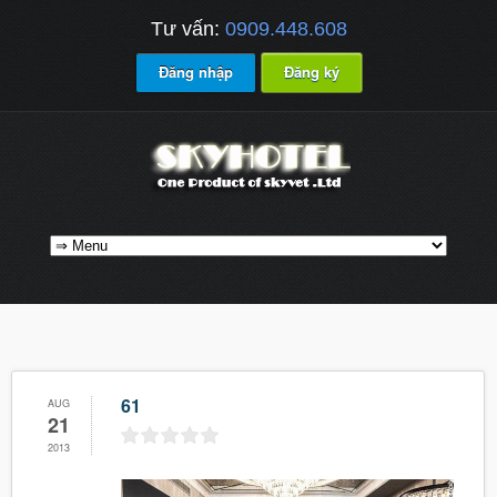
Tư vấn:
0909.448.608
Đăng nhập
Đăng ký
61
AUG
21
2013