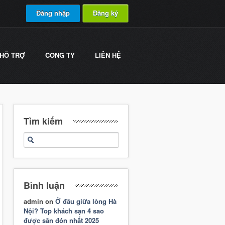
Đăng nhập
Đăng ký
HỖ TRỢ
CÔNG TY
LIÊN HỆ
Tìm kiếm
Bình luận
admin
on
Ở đâu giữa lòng Hà
Nội? Top khách sạn 4 sao
được săn đón nhất 2025