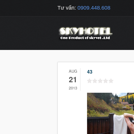
Tư vấn:
0909.448.608
AUG
43
21
2013