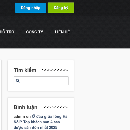
Đăng nhập
Đăng ký
HỖ TRỢ
CÔNG TY
LIÊN HỆ
Tìm kiếm
Bình luận
admin
on
Ở đâu giữa lòng Hà
Nội? Top khách sạn 4 sao
được săn đón nhất 2025