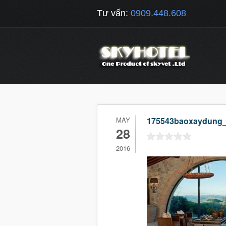
Tư vấn:
0909.448.608
MAY
175543baoxaydung
28
2016