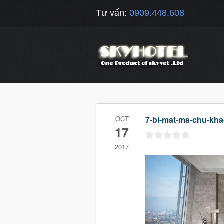
Tư vấn:
0909.448.608
OCT
7-bi-mat-ma-chu-kh
17
2017