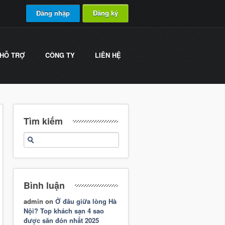
Đăng nhập
Đăng ký
HỖ TRỢ
CÔNG TY
LIÊN HỆ
Tìm kiếm
Bình luận
admin
on
Ở đâu giữa lòng Hà
Nội? Top khách sạn 4 sao
được săn đón nhất 2025