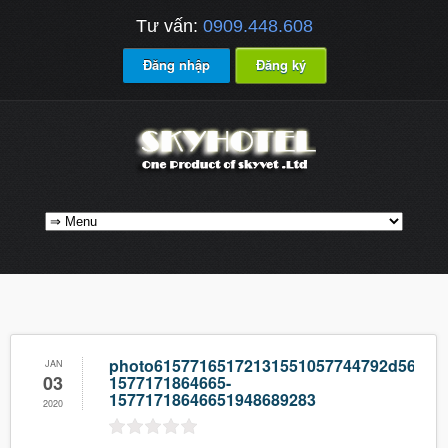
Tư vấn:
0909.448.608
Đăng nhập
Đăng ký
photo61577165172131551057744792d56c78
JAN
03
1577171864665-
15771718646651948689283
2020