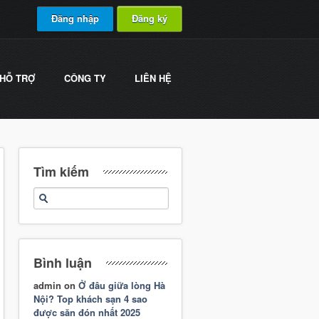
Đăng nhập
Đăng ký
HỖ TRỢ
CÔNG TY
LIÊN HỆ
Tìm kiếm
Bình luận
admin
on
Ở đâu giữa lòng Hà
Nội? Top khách sạn 4 sao
được săn đón nhất 2025