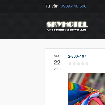
Tư vấn:
0909.448.608
AUG
2-300×197
22
2013