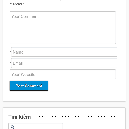
marked
*
*
*
Tìm kiếm