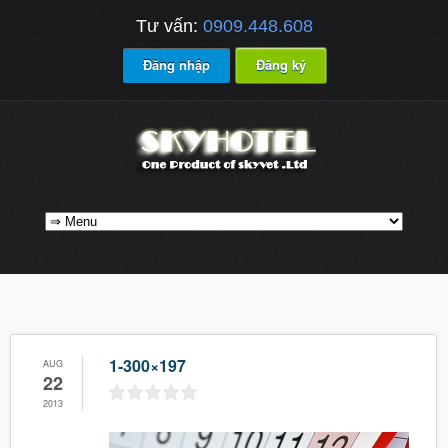
Tư vấn:
0909.448.608
Đăng nhập
Đăng ký
1-300×197
AUG
22
2013