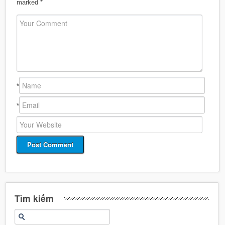
marked
*
*
*
Tìm kiếm