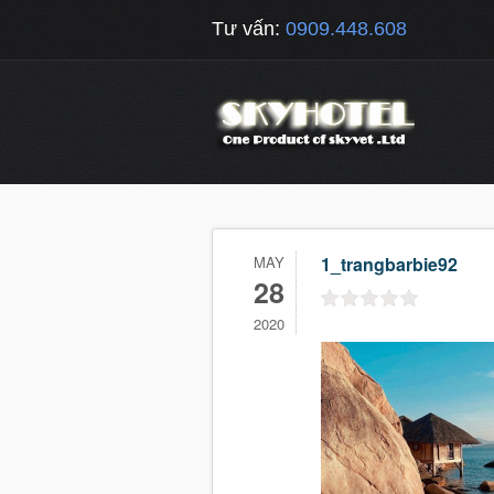
Tư vấn:
0909.448.608
MAY
1_trangbarbie92
28
2020