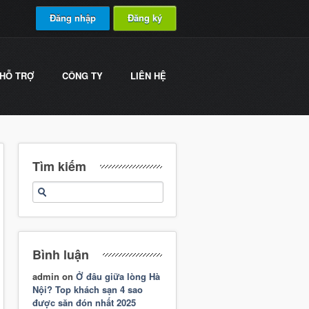
Đăng nhập
Đăng ký
HỖ TRỢ
CÔNG TY
LIÊN HỆ
Tìm kiếm
Bình luận
admin
on
Ở đâu giữa lòng Hà
Nội? Top khách sạn 4 sao
được săn đón nhất 2025