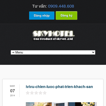
Tư vấn:
0909.448.608
Đăng nhập
Đăng ký
ivivu-chien-luoc-phat-trien-khach-san
MAR
07
2014