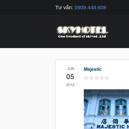
Tư vấn:
0909.448.608
JUN
Majestic
05
2014