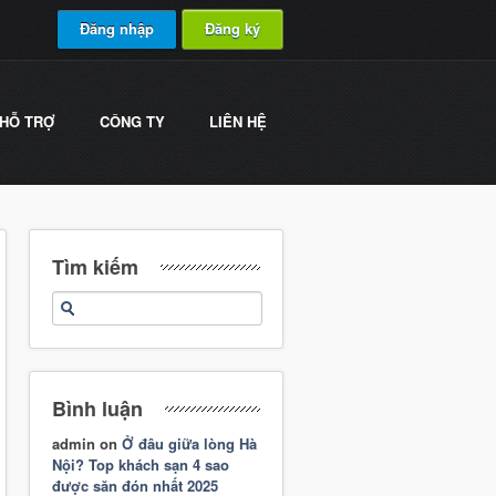
Đăng nhập
Đăng ký
HỖ TRỢ
CÔNG TY
LIÊN HỆ
Tìm kiếm
Bình luận
admin
on
Ở đâu giữa lòng Hà
Nội? Top khách sạn 4 sao
được săn đón nhất 2025