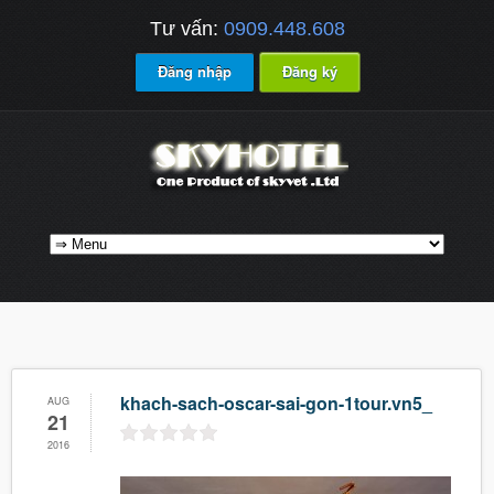
Tư vấn:
0909.448.608
Đăng nhập
Đăng ký
khach-sach-oscar-sai-gon-1tour.vn5_
AUG
21
2016