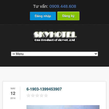
Tư vấn:
0909.448.608
Đăng nhập
Đăng ký
6-1903-1399453907
MAY
12
2014