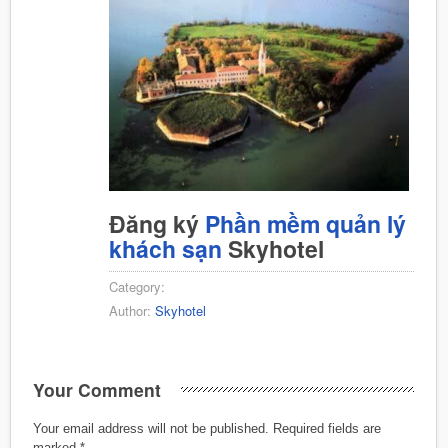
Đăng ký
Phần mềm quản lý
khách sạn
Skyhotel
Category:
Author:
Skyhotel
Your Comment
Your email address will not be published.
Required fields are
marked
*