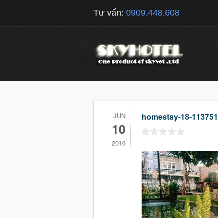
Tư vấn:
0909.448.608
JUN
homestay-18-113751
10
2016