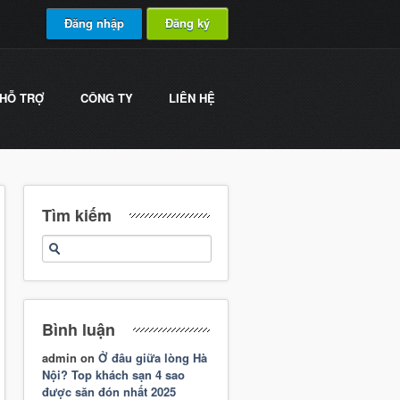
Đăng nhập
Đăng ký
HỖ TRỢ
CÔNG TY
LIÊN HỆ
Tìm kiếm
Bình luận
admin
on
Ở đâu giữa lòng Hà
Nội? Top khách sạn 4 sao
được săn đón nhất 2025