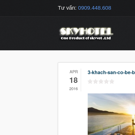
Tư vấn:
0909.448.608
APR
3-khach-san-co-be-b
18
2016