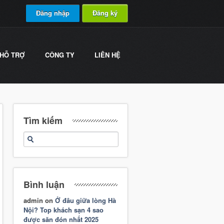
Đăng nhập
Đăng ký
HỖ TRỢ
CÔNG TY
LIÊN HỆ
Tìm kiếm
Bình luận
admin
on
Ở đâu giữa lòng Hà
Nội? Top khách sạn 4 sao
được săn đón nhất 2025